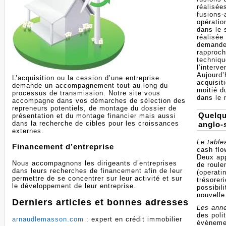
réalisée
fusions-
opératio
dans le 
réalisée
demande 
rapproch
techniqu
l’interv
Aujourd’
L’acquisition ou la cession d’une entreprise
acquisit
demande un accompagnement tout au long du
moitié d
processus de transmission. Notre site vous
dans le 
accompagne dans vos démarches de sélection des
repreneurs potentiels, de montage du dossier de
Quelqu
présentation et du montage financier mais aussi
dans la recherche de cibles pour les croissances
anglo-
externes.
Le table
Financement d’entreprise
cash flo
Deux app
Nous accompagnons les dirigeants d’entreprises
de roule
dans leurs recherches de financement afin de leur
(operati
permettre de se concentrer sur leur activité et sur
trésorer
le développement de leur entreprise.
possibil
nouvell
Derniers articles et bonnes adresses
Les ann
des poli
arnaudlemasson.com
: expert en crédit immobilier
évènemen